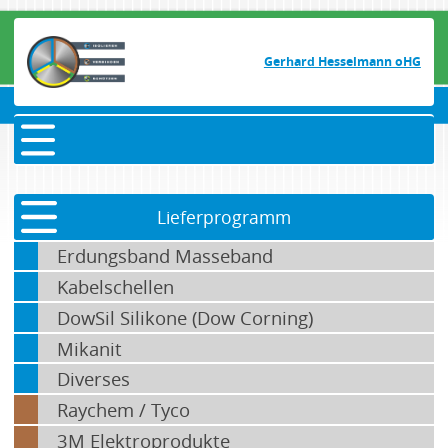
Gerhard Hesselmann oHG
Lieferprogramm
Erdungsband Masseband
Kabelschellen
DowSil Silikone (Dow Corning)
Mikanit
Diverses
Raychem / Tyco
3M Elektroprodukte